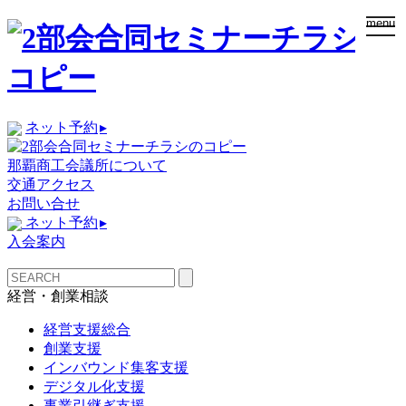
togg
menu
navi
ネット予約
▸
那覇商工会議所について
交通アクセス
お問い合せ
ネット予約
▸
入会案内
経営・創業相談
経営支援総合
創業支援
インバウンド集客支援
デジタル化支援
事業引継ぎ支援