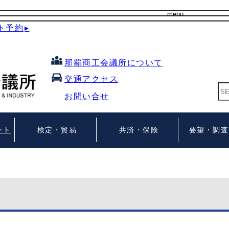
t
menu
o
ト予約
▸
g
g
l
e
n
那覇商工会議所について
a
v
交通アクセス
i
g
お問い合せ
a
t
i
o
n
ント
検定・貿易
共済・保険
要望・調査