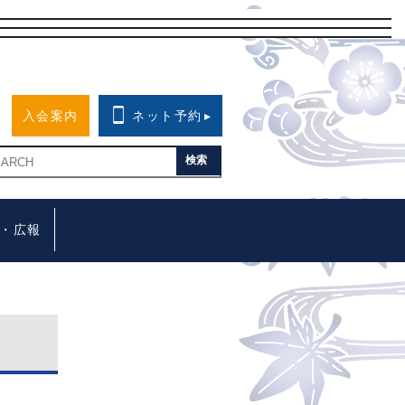
入会案内
ネット予約
▸
・広報