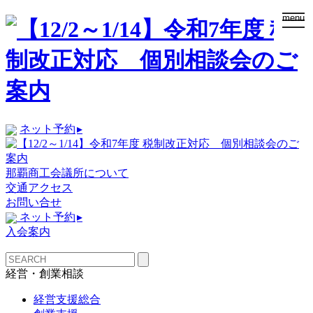
togg
menu
navi
ネット予約
▸
那覇商工会議所について
交通アクセス
お問い合せ
ネット予約
▸
入会案内
経営・創業相談
経営支援総合