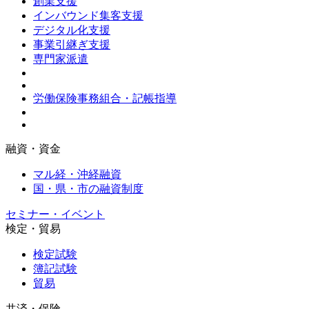
創業支援
インバウンド集客支援
デジタル化支援
事業引継ぎ支援
専門家派遣
労働保険事務組合・記帳指導
融資・資金
マル経・沖経融資
国・県・市の融資制度
セミナー・イベント
検定・貿易
検定試験
簿記試験
貿易
共済・保険