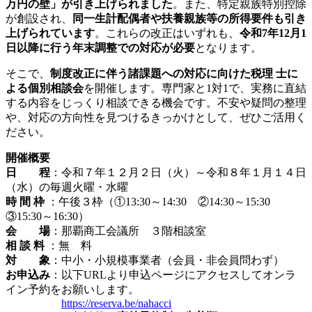
万円の壁」が引き上げられました
。また、特定親族特別控除
が創設され、
同一生計配偶者や扶養親族等の所得要件も引き
上げられています
。これらの改正はいずれも、
令和7年12月1
日以降に行う年末調整での対応が必要
となります。
そこで、
制度改正に伴う諸課題への対応に向けた税理 士に
よる個別相談会
を開催します。専門家と1対1で、実務に直結
する内容をじっくり相談できる機会です。不安や疑問の整理
や、対応の方向性を見つけるきっかけとして、ぜひご活用く
ださい。
開催概要
日 程
：令和７年１２月２日（火）～令和８年１月１４日
（水）の毎週火曜・水曜
時 間 枠
：午後３枠（①13:30～14:30 ②14:30～15:30
③15:30～16:30）
会 場
：那覇商工会議所 ３階相談室
相 談 料
：無 料
対 象
：中小・小規模事業者（会員・非会員問わず）
お申込み
：以下URLより申込ページにアクセスしてオンラ
イン予約をお願いします。
https://reserva.be/nahacci