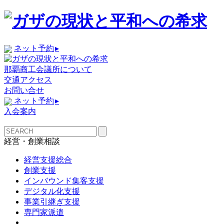
ネット予約
▸
那覇商工会議所について
交通アクセス
お問い合せ
ネット予約
▸
入会案内
経営・創業相談
経営支援総合
創業支援
インバウンド集客支援
デジタル化支援
事業引継ぎ支援
専門家派遣