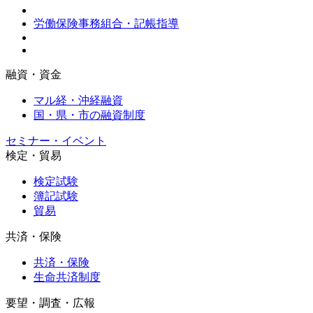
労働保険事務組合・記帳指導
融資・資金
マル経・沖経融資
国・県・市の融資制度
セミナー・イベント
検定・貿易
検定試験
簿記試験
貿易
共済・保険
共済・保険
生命共済制度
要望・調査・広報