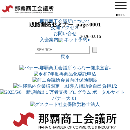
toggl
添付ファイル
navig
menu
ネット予約
▸
那覇商工会議所について
販路開拓セミナー_page-0001
交通アクセス
お問い合せ
2026.02.16
入会案内
ネット予約
▸
戻る