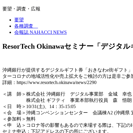
要望・調査・広報
要望
各種調査
会報誌 NAHACCI NEWS
ResorTech Okinawaセミナー
沖縄銀行が提供するデジタルギフト券「おきなわe街ギフト
ターコロナの地域活性化や売上拡大をご検討の方は是非ご参
詳細：https://www.resortech.okinawa/news/2290
＜講 師＞株式会社 沖縄銀行 デジタル事業部 金城 幸也
株式会社 ギフティ 事業本部執行役員 森 悟朗
＜日 時＞10/31(土)、14：35-15:05
＜会 場＞沖縄コンベンションセンター 会議棟A2 (沖縄県 宜野
＜参加料＞無料
＜申 込＞コロナ等の影響もあるので来場する際は、下記の
セミナ申込：下記アドレスの下の所にございます。