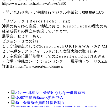
https://www.resortech.okinawa/news/2290
＜問い合わせ先＞：沖縄銀行デジタル事業部：098-869-137
「リゾテック（ R e s o r T e c h ）」とは
沖縄のあらゆる産業、地域と共に、R e s o r T e c
経済成長との両立を実現していきます。
展示会、セミナーあり。
ビジョン（３つの顔）
１．交流拠点としてのR e s o r T e c h O K I N A W A （お
２．沖縄をテストフィールドとした実証実験の取り組み
３．産業施策展開基盤としてのR e s o r T e c h O K I N A W A
＜会場＞沖縄コンベンションセンター 展示棟（ツーリズムEXPO
詳細HP:https://www.resortech.okinawa/