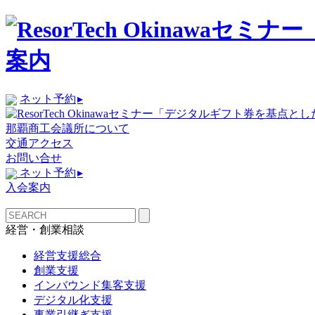
ネット予約
▸
那覇商工会議所について
交通アクセス
お問い合せ
ネット予約
▸
入会案内
経営・創業相談
経営支援総合
創業支援
インバウンド集客支援
デジタル化支援
事業引継ぎ支援