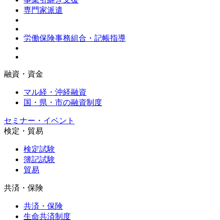
専門家派遣
労働保険事務組合・記帳指導
融資・資金
マル経・沖経融資
国・県・市の融資制度
セミナー・イベント
検定・貿易
検定試験
簿記試験
貿易
共済・保険
共済・保険
生命共済制度