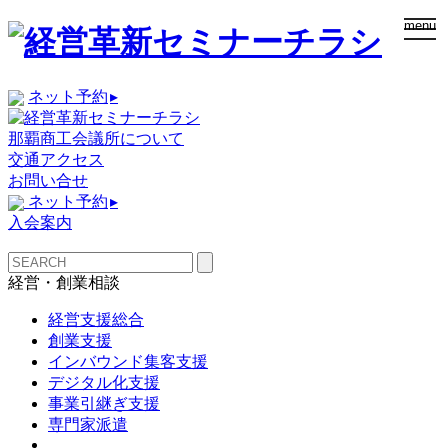
togg
menu
navi
ネット予約
▸
那覇商工会議所について
交通アクセス
お問い合せ
ネット予約
▸
入会案内
経営・創業相談
経営支援総合
創業支援
インバウンド集客支援
デジタル化支援
事業引継ぎ支援
専門家派遣