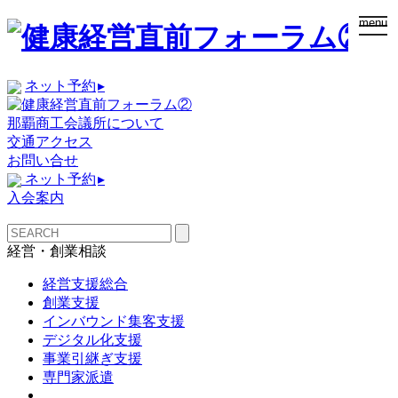
togg
menu
navi
ネット予約
▸
那覇商工会議所について
交通アクセス
お問い合せ
ネット予約
▸
入会案内
経営・創業相談
経営支援総合
創業支援
インバウンド集客支援
デジタル化支援
事業引継ぎ支援
専門家派遣