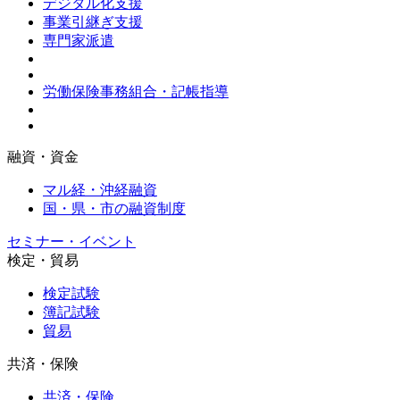
デジタル化支援
事業引継ぎ支援
専門家派遣
労働保険事務組合・記帳指導
融資・資金
マル経・沖経融資
国・県・市の融資制度
セミナー・イベント
検定・貿易
検定試験
簿記試験
貿易
共済・保険
共済・保険