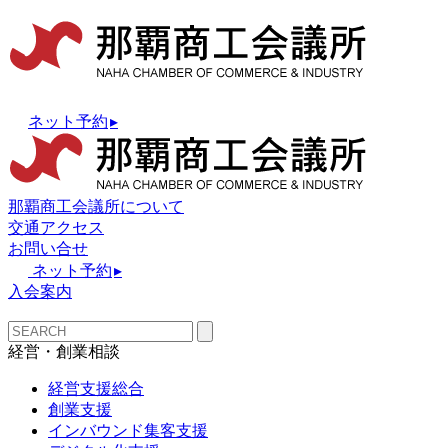
ネット予約
▸
那覇商工会議所について
交通アクセス
お問い合せ
ネット予約
▸
入会案内
経営・創業相談
経営支援総合
創業支援
インバウンド集客支援