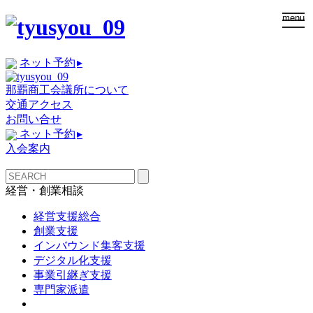
togg
menu
navi
ネット予約
▸
那覇商工会議所について
交通アクセス
お問い合せ
ネット予約
▸
入会案内
経営・創業相談
経営支援総合
創業支援
インバウンド集客支援
デジタル化支援
事業引継ぎ支援
専門家派遣