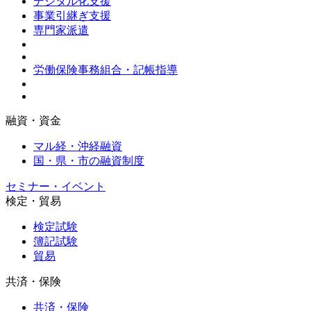
デジタル化支援
事業引継ぎ支援
専門家派遣
労働保険事務組合・記帳指導
融資・資金
マル経・沖経融資
国・県・市の融資制度
セミナー・イベント
検定・貿易
検定試験
簿記試験
貿易
共済・保険
共済・保険