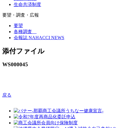
生命共済制度
要望・調査・広報
要望
各種調査
会報誌 NAHACCI NEWS
添付ファイル
WS000045
戻る