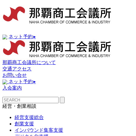
ネット予約
▸
那覇商工会議所について
交通アクセス
お問い合せ
ネット予約
▸
入会案内
経営・創業相談
経営支援総合
創業支援
インバウンド集客支援